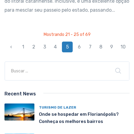
do litoral catarinense. Inclusive, é uma excelente opção
para mesclar seu passeio pelo estado, passando...
Mostrando 21 - 25 of 69
‹
1
2
3
4
5
6
7
8
9
10
Recent News
TURISMO DE LAZER
Onde se hospedar em Florianópolis?
Conheça os melhores bairros